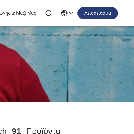
ωνήστε Μαζί Μας
Απόσπασμα
ch
91
Προϊόντα