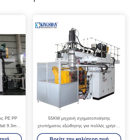
ος PE PP
55KW μηχανή σχηματοποίησης
att 9.3m X
χτυπήματος εξώθησης για πολλές χρήσεις
για τα πλαστικές παιχνίδια/τις μοτοσικλέτες
τιμή
Βρείτε την καλύτερη τιμή