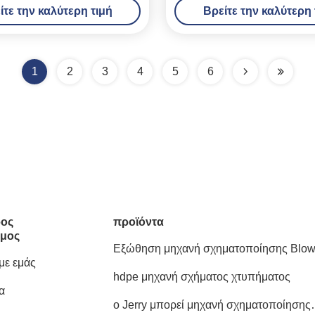
ίτε την καλύτερη τιμή
Βρείτε την καλύτερη 
ών εμπορευματοκιβωτίων 20L
μακριά
1
2
3
4
5
6
ος
προϊόντα
μος
Εξώθηση μηχανή σχηματοποίησης Blo
 με εμάς
hdpe μηχανή σχήματος χτυπήματος
α
ο Jerry μπορεί μηχανή σχηματοποίησης