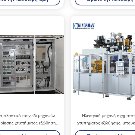
ό πλαστικό παιχνίδι μηχανών
Ηλεκτρική μηχανή σχηματο
οίησης χτυπήματος εξώθησης
χτυπήματος εξώθησης, μπουκ
ου κάνει 380V - 440V
που κατασκευάζει τη μη