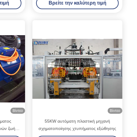
τιμή
Βρείτε την καλύτερη τιμή
Βίντεο
Βίντεο
ματος
55KW αυτόματη πλαστική μηχανή
νών ζωή
σχηματοποίησης χτυπήματος εξώθησης
κότητας