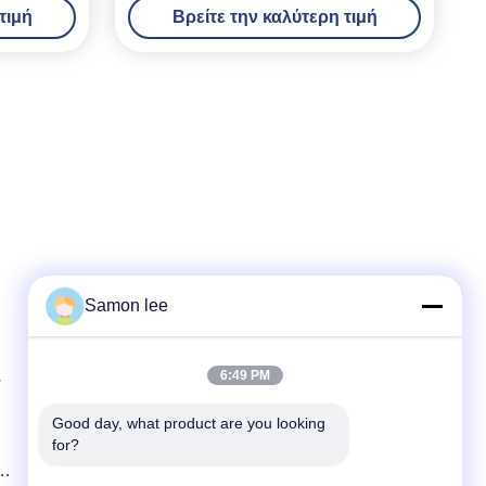
τιμή
Βρείτε την καλύτερη τιμή
Samon lee
Γρήγορη επικοινωνία
6:49 PM
w
Τηλεφώνημα
86--13921962414
Good day, what product are you looking 
for?
Ηλεκτρονικό
samonleechina@163.com