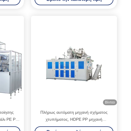
Βίντεο
ποίησης
Πλήρως αυτόματη μηχανή σχήματος
άλι PE PP
χτυπήματος, HDPE PP μηχανή
χανή
σχηματοποίησης χτυπήματος μπουκαλιών