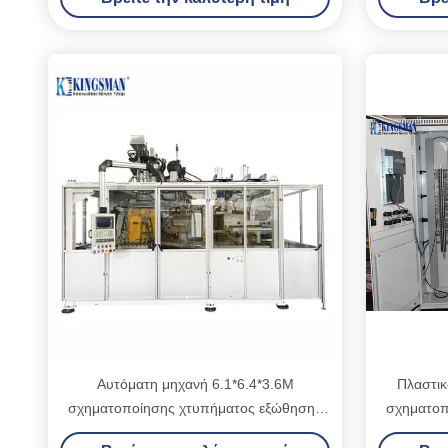
Αυτόματη μηχανή 6.1*6.4*3.6M
Πλαστικ
σχηματοποίησης χτυπήματος εξώθησης
σχηματοπ
χαμηλής ισχύος κατανάλωση
π