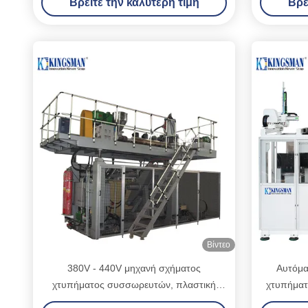
Βρείτε την καλύτερη τιμή
Βρε
Βίντεο
380V - 440V μηχανή σχήματος
Αυτόμα
χτυπήματος συσσωρευτών, πλαστική
χτυπήματ
μηχανή σχηματοποίησης χτυπήματος
σχήματ