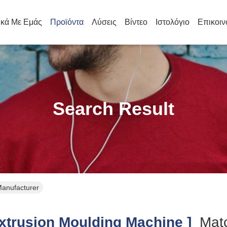
ικά Με Εμάς
Προϊόντα
Λύσεις
Βίντεο
Ιστολόγιο
Επικοιν
Search Result
Manufacturer
trusion Moulding Machine ]
Mat