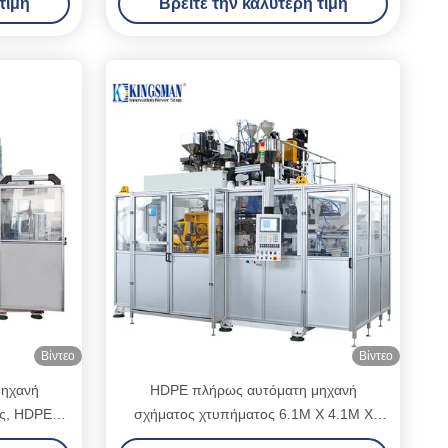
τιμή
Βρείτε την καλύτερη τιμή
Βίντεο
Βίντεο
μηχανή
HDPE πλήρως αυτόματη μηχανή
ς, HDPE
σχήματος χτυπήματος 6.1M X 4.1M X
ματος
3.6M συνολική δύναμη 90