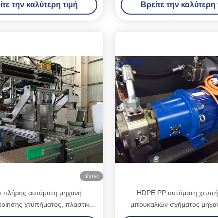
ίτε την καλύτερη τιμή
Βρείτε την καλύτερη 
Βίντεο
 πλήρης αυτόματη μηχανή
HDPE PP αυτόματη χτυπή
οίησης χτυπήματος, πλαστική
μπουκαλιών σχήματος μηχα
νή σχήματος χτυπήματος
υπηρεσιών υψηλής αποδοτι