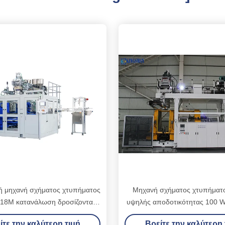
ή μηχανή σχήματος χτυπήματος
Μηχανή σχήματος χτυπήματ
18M κατανάλωση δροσίζοντας
υψηλής αποδοτικότητας 100 W
νερού ³ /h
4.6m X 6m
ίτε την καλύτερη τιμή
Βρείτε την καλύτερη 