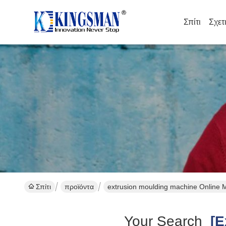
Σπίτι
Σχετ
Σπίτι
προϊόντα
extrusion moulding machine Online 
Your Search
[ex