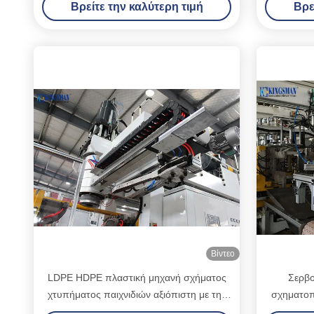
Βρείτε την καλύτερη τιμή
Βρε
τυμπάνων
Βίντεο
LDPE HDPE πλαστική μηχανή σχήματος
Σερβο
χτυπήματος παιχνιδιών αξιόπιστη με την
σχηματοπ
πιστοποίηση CE
μηχα