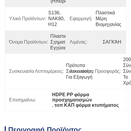
(Ηπειρωτική)
S136, 
Πλαστικά 
Υλικό Προϊόντων:
NAK80, 
Εφαρμογή:
Μέρη 
H12
Βιομηχανίας
Πλαστική 
Όνομα Προϊόντων:
Σχηματοποίηση 
Λιμένας:
ΣΑΓΚΆΗ
Εγχύσεων
200 
Πρότυπα 
Σύν
Συσκευασία Λεπτομέρειες:
Συσκευασίας 
Δυνατότητα Προσφοράς:
Σύν
Για Εξαγωγή
Το 
Χρ
HDPE PP φόρμα 
Επισημαίνω:
προσχηματισμών
, 
τοπ ΚΑΠ φόρμα κτυπήματος
Περιγραφή Προϊόντος