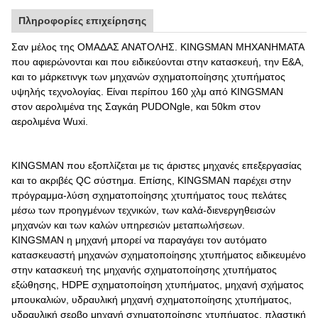
Πληροφορίες επιχείρησης
Σαν μέλος της ΟΜΑΔΑΣ ΑΝΑΤΟΛΗΣ. KINGSMAN ΜΗΧΑΝΗΜΑΤΑ
που αφιερώνονται και που ειδικεύονται στην κατασκευή, την Ε&Α,
και το μάρκετινγκ των μηχανών σχηματοποίησης χτυπήματος
υψηλής τεχνολογίας. Είναι περίπου 160 χλμ από KINGSMAN
στον αερολιμένα της Σαγκάη PUDONgle, και 50km στον
αερολιμένα Wuxi.
KINGSMAN που εξοπλίζεται με τις άριστες μηχανές επεξεργασίας
και το ακριβές QC σύστημα. Επίσης, KINGSMAN παρέχει στην
πρόγραμμα-λύση σχηματοποίησης χτυπήματος τους πελάτες
μέσω των προηγμένων τεχνικών, των καλά-διενεργηθεισών
μηχανών και των καλών υπηρεσιών μεταπωλήσεων.
KINGSMAN η μηχανή μπορεί να παραγάγει τον αυτόματο
κατασκευαστή μηχανών σχηματοποίησης χτυπήματος ειδικευμένο
στην κατασκευή της μηχανής σχηματοποίησης χτυπήματος
εξώθησης, HDPE σχηματοποίηση χτυπήματος, μηχανή σχήματος
μπουκαλιών, υδραυλική μηχανή σχηματοποίησης χτυπήματος,
υδραυλική σερβο μηχανή σχηματοποίησης χτυπήματος, πλαστική