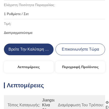
Ελάχιστη Ποσότητα Παραγγελίας:
1 Ρυθμίστε / Σετ
Τιμή:
Διαπραγματεύσιμα
Βρείτε Την Καλύτερη Τιμή
Επικοινωνήστε Τώρα
Λεπτομέρειες
Περιγραφή Προϊόντος
Λεπτομέρειες
Jiangsu, 
Φ
Τόπος Καταγωγής:
Κίνα 
Διαμόρφωση Του Τρόπου:
Ε