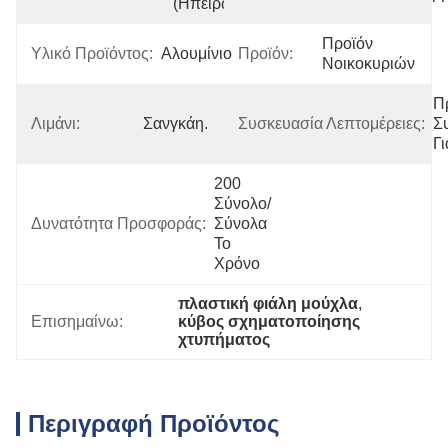
(Ηπειρωτική)
Προϊόν 
Υλικό Προϊόντος:
Αλουμίνιο
Προϊόν:
Νοικοκυριών
Π
Λιμάνι:
Σανγκάη.
Συσκευασία Λεπτομέρειες:
Σ
Γ
200 
Σύνολο/
Δυνατότητα Προσφοράς:
Σύνολα 
Το 
Χρόνο
πλαστική φιάλη μούχλα
, 
Επισημαίνω:
κύβος σχηματοποίησης 
χτυπήματος
Περιγραφή Προϊόντος