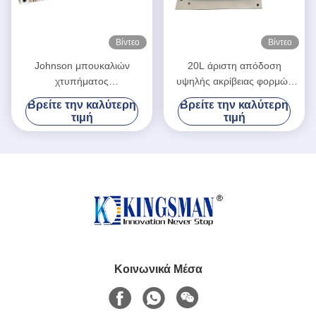
Βίντεο
Βίντεο
Johnson μπουκαλιών
20L άριστη απόδοση
χτυπήματος
υψηλής ακρίβειας φορμών
σχηματοποίησης κύβων
σχήματος χτυπήματος
Βρείτε την καλύτερη
Βρείτε την καλύτερη
υψηλή διάρκεια σχεδίου
κύβων αλουμινίου
τιμή
τιμή
αργιλίου προηγμένη υλικό
Κοινωνικά Μέσα