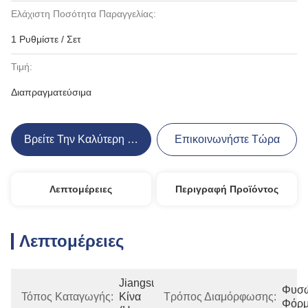
Ελάχιστη Ποσότητα Παραγγελίας:
1 Ρυθμίστε / Σετ
Τιμή:
Διαπραγματεύσιμα
Βρείτε Την Καλύτερη Τιμή
Επικοινωνήστε Τώρα
Λεπτομέρειες
Περιγραφή Προϊόντος
Λεπτομέρειες
Jiangsu, 
Φυσώ
Τόπος Καταγωγής:
Κίνα 
Τρόπος Διαμόρφωσης:
Φόρ