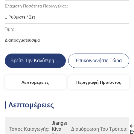
Ελάχιστη Ποσότητα Παραγγελίας:
1 Ρυθμίστε / Σετ
Τιμή:
Διαπραγματεύσιμα
Βρείτε Την Καλύτερη Τιμή
Επικοινωνήστε Τώρα
Λεπτομέρειες
Περιγραφή Προϊόντος
Λεπτομέρειες
Jiangsu, 
Φ
Τόπος Καταγωγής:
Κίνα 
Διαμόρφωση Του Τρόπου:
Ε