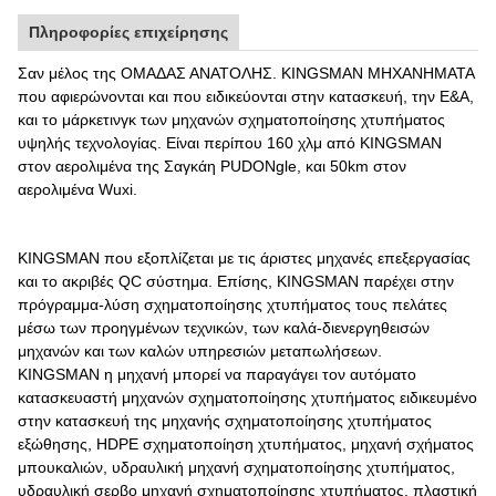
Πληροφορίες επιχείρησης
Σαν μέλος της ΟΜΑΔΑΣ ΑΝΑΤΟΛΗΣ. KINGSMAN ΜΗΧΑΝΗΜΑΤΑ
που αφιερώνονται και που ειδικεύονται στην κατασκευή, την Ε&Α,
και το μάρκετινγκ των μηχανών σχηματοποίησης χτυπήματος
υψηλής τεχνολογίας. Είναι περίπου 160 χλμ από KINGSMAN
στον αερολιμένα της Σαγκάη PUDONgle, και 50km στον
αερολιμένα Wuxi.
KINGSMAN που εξοπλίζεται με τις άριστες μηχανές επεξεργασίας
και το ακριβές QC σύστημα. Επίσης, KINGSMAN παρέχει στην
πρόγραμμα-λύση σχηματοποίησης χτυπήματος τους πελάτες
μέσω των προηγμένων τεχνικών, των καλά-διενεργηθεισών
μηχανών και των καλών υπηρεσιών μεταπωλήσεων.
KINGSMAN η μηχανή μπορεί να παραγάγει τον αυτόματο
κατασκευαστή μηχανών σχηματοποίησης χτυπήματος ειδικευμένο
στην κατασκευή της μηχανής σχηματοποίησης χτυπήματος
εξώθησης, HDPE σχηματοποίηση χτυπήματος, μηχανή σχήματος
μπουκαλιών, υδραυλική μηχανή σχηματοποίησης χτυπήματος,
υδραυλική σερβο μηχανή σχηματοποίησης χτυπήματος, πλαστική