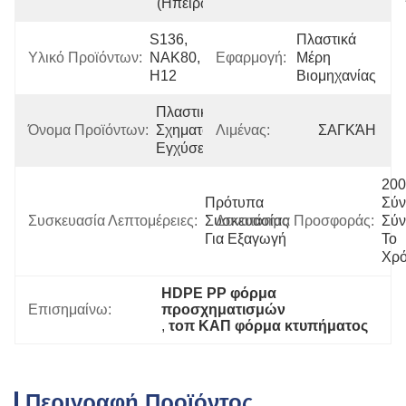
(Ηπειρωτική)
S136, 
Πλαστικά 
Υλικό Προϊόντων:
NAK80, 
Εφαρμογή:
Μέρη 
H12
Βιομηχανίας
Πλαστική 
Όνομα Προϊόντων:
Σχηματοποίηση 
Λιμένας:
ΣΑΓΚΆΗ
Εγχύσεων
200 
Πρότυπα 
Σύν
Συσκευασία Λεπτομέρειες:
Συσκευασίας 
Δυνατότητα Προσφοράς:
Σύν
Για Εξαγωγή
Το 
Χρ
HDPE PP φόρμα 
Επισημαίνω:
προσχηματισμών
, 
τοπ ΚΑΠ φόρμα κτυπήματος
Περιγραφή Προϊόντος