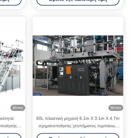
εμπορευματοκιβωτίων
Βίντεο
Βίντεο
ικότητα
60L πλαστική μηχανή 6.1m X 3.1m X 4.7m
οποίησης
σχηματοποίησης χτυπήματος τυμπάνων
ώματος
χαμηλής ισχύος κατανάλωση