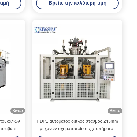
τιμή
Βρείτε την καλύτερη τιμή
Βίντεο
Βίντεο
πουκαλιών
HDPE αυτόματος διπλός σταθμός 245mm
τοκιβώτιο
μηχανών σχηματοποίησης χτυπήματος
πάχος φορμών