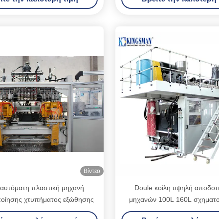
εξεργαστεί στη μηχανή
νερού στρώματος
Βίντεο
αυτόματη πλαστική μηχανή
Doule κοίλη υψηλή αποδοτ
οίησης χτυπήματος εξώθησης
μηχανών 100L 160L σχηματ
χτυπήματος τυμπάνων στρ