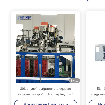
Βίντεο
30L μηχανή σχήματος χτυπήματος
5L - 
δεξαμενών νερού, πλαστική δεξαμενή
σχηματοπ
νερού που κατασκευάζει τη μηχανή το
πλαστικ
Βρείτε την καλύτερη τιμή
Βρε