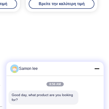
τιμή
Βρείτε την καλύτερη τιμή
Samon lee
Γρήγορη επικοινωνία
8:56 AM
w
Τηλεφώνημα
86--13921962414
Good day, what product are you looking 
for?
Ηλεκτρονικό
samonleechina@163.com