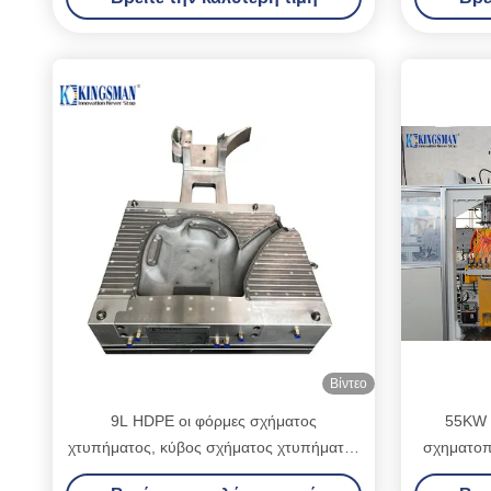
τριπλό στρώμα
επ
Βίντεο
9L HDPE οι φόρμες σχήματος
55KW 
χτυπήματος, κύβος σχήματος χτυπήματος
σχηματοπ
για το πλαστικό πότισμα μπορούν