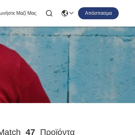
ωνήστε Μαζί Μας
Απόσπασμα
atch
47
Προϊόντα