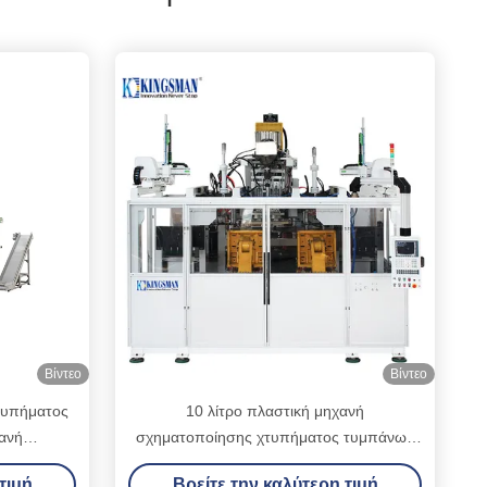
Βίντεο
Βίντεο
τυπήματος
10 λίτρο πλαστική μηχανή
ανή
σχηματοποίησης χτυπήματος τυμπάνων
δεξαμενών
15 λίτρου, μηχανή κατασκευής πλαστικών
τιμή
Βρείτε την καλύτερη τιμή