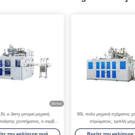
Βίντεο
15L ο Jerry μπορεί μηχανή
30L πολυ μηχανή σχήματος χ
οίησης χτυπήματος, ο σερβο
στρώματος, τριπλή μηχ
ός Jerry μπορεί κάνοντας να
σχηματοποίησης χτυπήματος 
ίτε την καλύτερη τιμή
Βρείτε την καλύτερη 