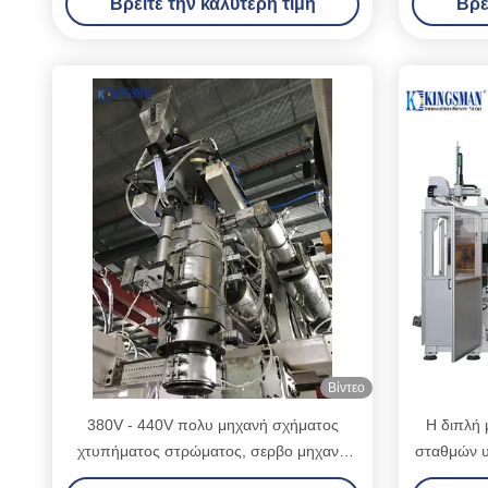
Βρείτε την καλύτερη τιμή
Βρε
κάνοντας
Βίντεο
380V - 440V πολυ μηχανή σχήματος
Η διπλή
χτυπήματος στρώματος, σερβο μηχανή
σταθμών υ
σχηματοποίησης χτυπήματος
μηχανή 