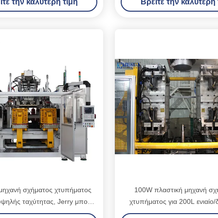
ίτε την καλύτερη τιμή
Βρείτε την καλύτερη 
πλαστική
 μηχανή σχήματος χτυπήματος
100W πλαστική μηχανή σχ
ψηλής ταχύτητας, Jerry μπορεί
χτυπήματος για 200L ενιαίο/
σχηματοποίησης χτυπήματος
τύμπανο δαχτυλιδιώ