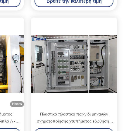
τιμή
Βρείτε την καλύτερη τιμή
Βίντεο
ήματος
Πλαστικό πλαστικό παιχνίδι μηχανών
διπλό Λ -
σχηματοποίησης χτυπήματος εξώθησης
ν
που κάνει 380V - 440V