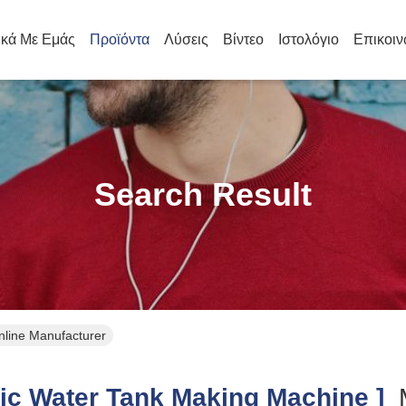
ικά Με Εμάς
Προϊόντα
Λύσεις
Βίντεο
Ιστολόγιο
Επικοιν
Search Result
nline Manufacturer
ic Water Tank Making Machine ]
M