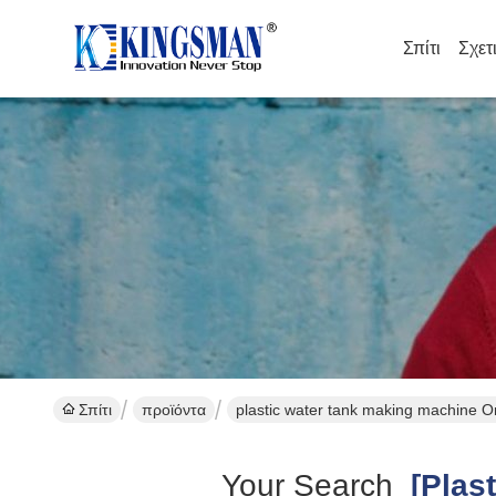
Σπίτι
Σχετ
Σπίτι
προϊόντα
plastic water tank making machine O
Your Search
[plast