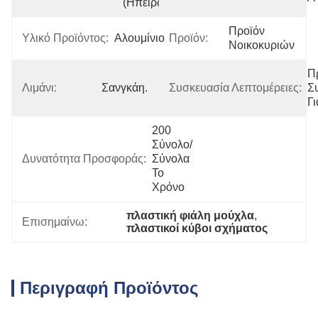
(Ηπειρωτική)
Προϊόν 
Υλικό Προϊόντος:
Αλουμίνιο
Προϊόν:
Νοικοκυριών
Π
Λιμάνι:
Σανγκάη.
Συσκευασία Λεπτομέρειες:
Σ
Γ
200 
Σύνολο/
Δυνατότητα Προσφοράς:
Σύνολα 
Το 
Χρόνο
πλαστική φιάλη μούχλα
, 
Επισημαίνω:
πλαστικοί κύβοι σχήματος
Περιγραφή Προϊόντος