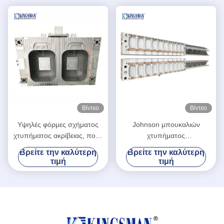
Βίντεο
Βίντεο
Υψηλές φόρμες σχήματος
Johnson μπουκαλιών
χτυπήματος ακρίβειας, πολυ
χτυπήματος
υψηλή αξιοπιστία φορμών
σχηματοποίησης κύβων
Βρείτε την καλύτερη
Βρείτε την καλύτερη
κοιλοτήτων
υψηλή διάρκεια σχεδίου
τιμή
τιμή
αργιλίου προηγμένη υλικό