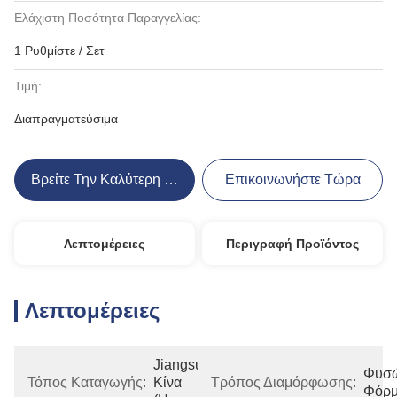
Ελάχιστη Ποσότητα Παραγγελίας:
1 Ρυθμίστε / Σετ
Τιμή:
Διαπραγματεύσιμα
Βρείτε Την Καλύτερη Τιμή
Επικοινωνήστε Τώρα
Λεπτομέρειες
Περιγραφή Προϊόντος
Λεπτομέρειες
Jiangsu, 
Φυσώ
Τόπος Καταγωγής:
Κίνα 
Τρόπος Διαμόρφωσης:
Φόρ