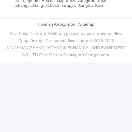
No.3, δρόμος HuaTai, κωμόπολη GangKou, πόλη
ZhangJiaGang, 215612, επαρχία JiangSu, Κίνα
Πολιτική Απορρήτου
|
Sitemap
Κίνα Καλό Ποιότητα Εξώθηση μηχανή σχηματοποίησης Blow
Προμηθευτής. Πνευματικά δικαιώματα © 2019-2026
KINGSMAN(ZHANGJIAGANG)MECHANICAL AND EQUIPMENT
CO.,LTD Όλα. Όλα τα δικαιώματα διατηρούνται.