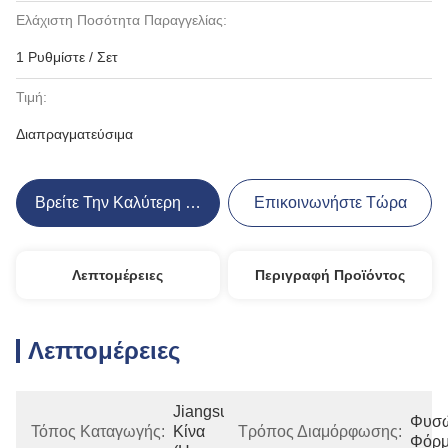
Ελάχιστη Ποσότητα Παραγγελίας:
1 Ρυθμίστε / Σετ
Τιμή:
Διαπραγματεύσιμα
Βρείτε Την Καλύτερη Τιμή
Επικοινωνήστε Τώρα
Λεπτομέρειες
Περιγραφή Προϊόντος
Λεπτομέρειες
Jiangsu, 
Φυσώ
Τόπος Καταγωγής:
Κίνα 
Τρόπος Διαμόρφωσης:
Φόρ