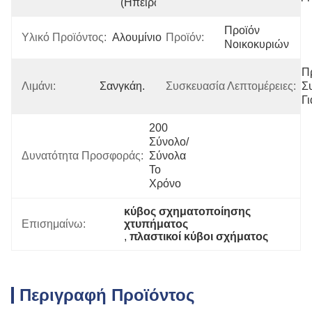
(Ηπειρωτική)
Προϊόν 
Υλικό Προϊόντος:
Αλουμίνιο
Προϊόν:
Νοικοκυριών
Π
Λιμάνι:
Σανγκάη.
Συσκευασία Λεπτομέρειες:
Σ
Γ
200 
Σύνολο/
Δυνατότητα Προσφοράς:
Σύνολα 
Το 
Χρόνο
κύβος σχηματοποίησης 
Επισημαίνω:
χτυπήματος
, 
πλαστικοί κύβοι σχήματος
Περιγραφή Προϊόντος