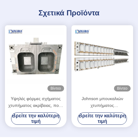
Σχετικά Προϊόντα
Βίντεο
Βίντεο
Υψηλές φόρμες σχήματος
Johnson μπουκαλιών
χτυπήματος ακρίβειας, πολυ
χτυπήματος
υψηλή αξιοπιστία φορμών
σχηματοποίησης κύβων
Βρείτε την καλύτερη
Βρείτε την καλύτερη
κοιλοτήτων
υψηλή διάρκεια σχεδίου
τιμή
τιμή
αργιλίου προηγμένη υλικό